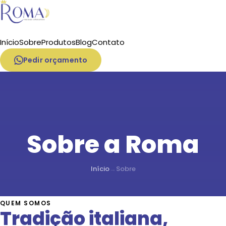
Início
Sobre
Produtos
Blog
Contato
Pedir orçamento
Sobre a Roma
Início
→
Sobre
QUEM SOMOS
Tradição italiana,